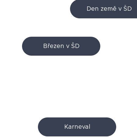
Den země v ŠD
Březen v ŠD
Karneval