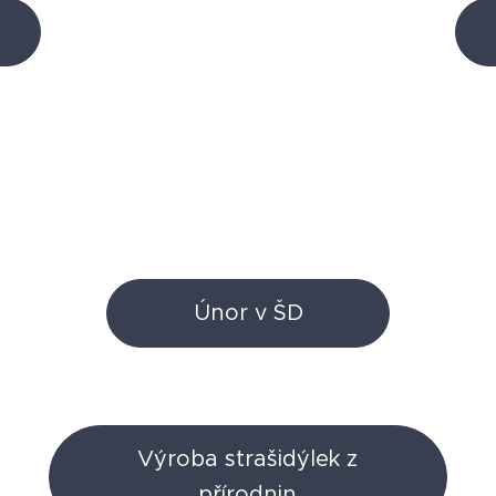
Únor v ŠD
Výroba strašidýlek z
přírodnin