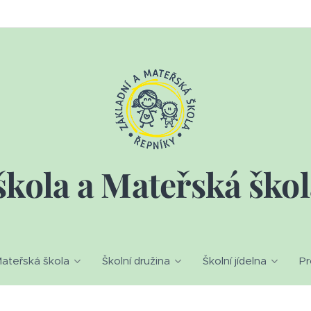
škola a Mateřská ško
ateřská škola
Školní družina
Školní jídelna
Pr