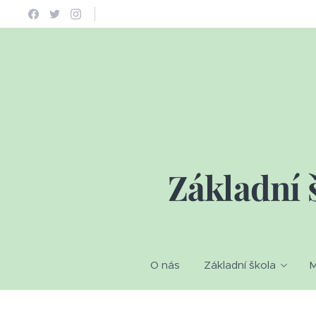
Základní 
O nás
Základní škola
M