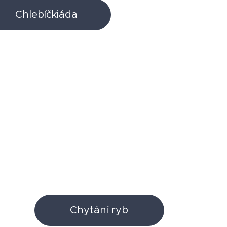
Chlebíčkiáda
Chytání ryb