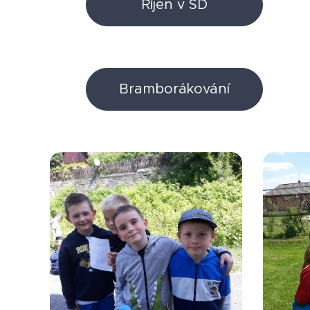
Říjen v ŠD
Bramborákování