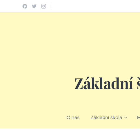
Základní 
O nás
Základní škola
M