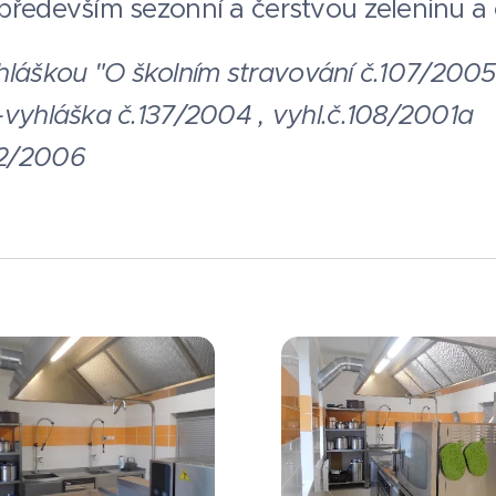
především sezonní a čerstvou zeleninu a
 vyhláškou "O školním stravování č.107/20
-vyhláška č.137/2004 , vyhl.č.108/2001a
02/2006