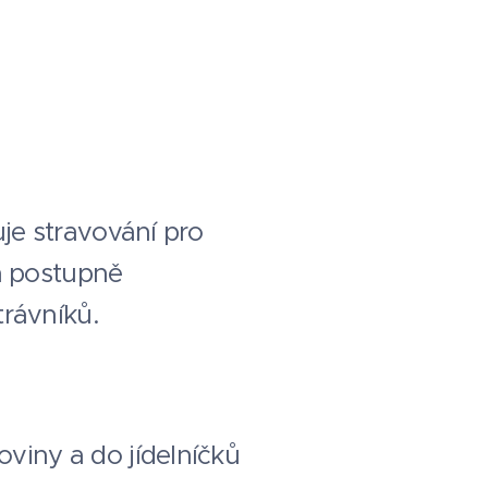
uje stravování pro
a postupně
trávníků.
oviny a do jídelníčků