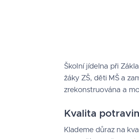
Školní jídelna při Zák
žáky ZŠ, děti MŠ a za
zrekonstruována a mod
Kvalita
potravi
Klademe důraz na kvali