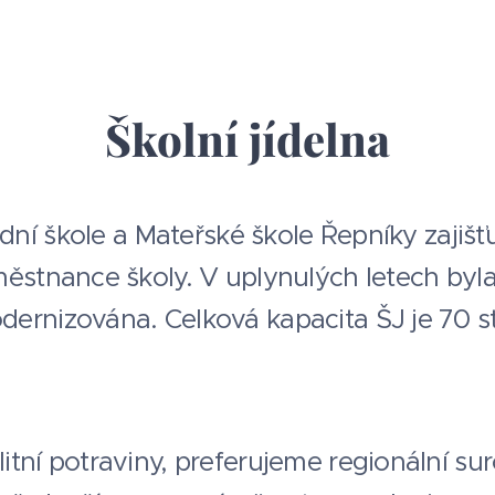
Školní jídelna
ladní škole a Mateřské škole Řepníky zajišť
městnance školy. V uplynulých letech byl
ernizována. Celková kapacita ŠJ je 70 s
n
tní potraviny, preferujeme regionální sur